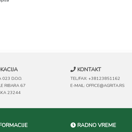
pisa
KACIJA
KONTAKT
 023 D.O.O.
TEL/FAX: +38123851162
LE RIBARA 67
E-MAIL: OFFICE@AGRITA.RS
SKA 23244
FORMACIJE
RADNO VREME