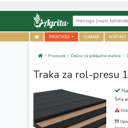
<link rel="canonical" href="https://agrita.rs/proizvodi/delovi-za-pri
PROIZVODI
O NAMA
KONTAKT
Proizvodi
Delovi za priključne mašine
Traka za rol-presu
Na 
Šifra a
Osta
Opi