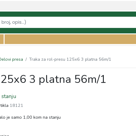
kljucne-masine/delovi-presa/traka-za-rol-presu-125x6-3-platna-56m1" /
Delovi presa
Traka za rol-presu 125x6 3 platna 56m/1
 125x6 3 platna 56m/1
stanju
rtikla
18121
lo je samo 1,00 kom na stanju
s