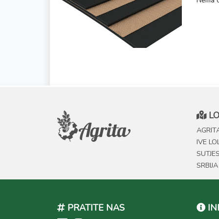
Nema o
LO
AGRITA
IVE LO
SUTJE
SRBIJA
PRATITE NAS
IN