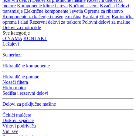
rezervni delovi
Delovi za priključne mašine
Rezervni delovi za
motore
Komponente klime i creva
Kočioni sistemi
Kvačila
Delovi
transmisije
Električne komponente i svetla
Oprema za ribarstvo
Komponente za kačenje i nošenje mašina
Kardani
Filteri
Radionička
oprema i alati
Rezervni delovi za traktore
Polovni delovi za mašine
Delovi za motocikle
Sve kategorije
O NAMA
KONTAKT
Ležajevi
Semerinzi
Hidraulične komponente
Hidraulične pumpe
Nosači filtera
Hidro motor
Sedišta i rezervni delovi
Delovi za priključne mašine
Čekići mulčera
Diskovi sejačice
Vrhovi podrivača
Vidi sve