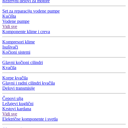
Rezervni delovi za motore
Set za reparaciju vodene pumpe
Kućišta
Vodene pumpe
Vidi sve
Komponente klime i creva
Kompresori klime
Isušivači
Kočioni sistemi
Glavni kočioni cilindri
Kvačila
Korpe kvačila
Glavni i radni cilindri kvačila
Delovi transmisije
Čepovi ulja
Ležajevi kuglični
Krstovi kardana
Vidi sve
Električne komponente i svetla