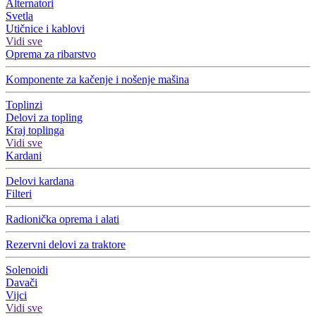
Alternatori
Svetla
Utičnice i kablovi
Vidi sve
Oprema za ribarstvo
Komponente za kačenje i nošenje mašina
Toplinzi
Delovi za topling
Kraj toplinga
Vidi sve
Kardani
Delovi kardana
Filteri
Radionička oprema i alati
Rezervni delovi za traktore
Solenoidi
Davači
Vijci
Vidi sve