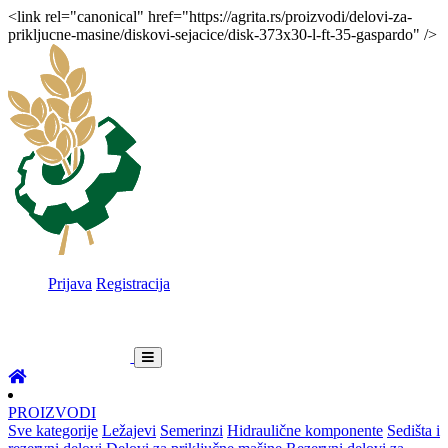
<link rel="canonical" href="https://agrita.rs/proizvodi/delovi-za-
prikljucne-masine/diskovi-sejacice/disk-373x30-l-ft-35-gaspardo" />
Prijava
Registracija
PROIZVODI
Sve kategorije
Ležajevi
Semerinzi
Hidraulične komponente
Sedišta i