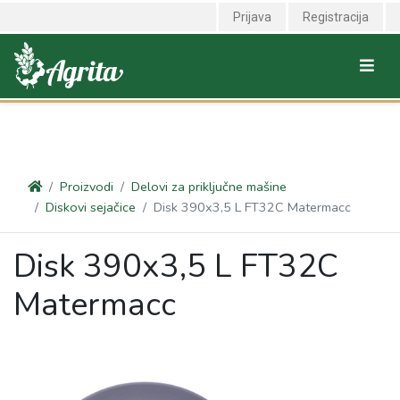
<link rel="canonical" href="https://agrita.rs/proizvodi/delovi-za-
Prijava
Registracija
prikljucne-masine/diskovi-sejacice/disk-390x35-l-ft32c-matermacc"
/>
Proizvodi
Delovi za priključne mašine
Diskovi sejačice
Disk 390x3,5 L FT32C Matermacc
Disk 390x3,5 L FT32C
Matermacc