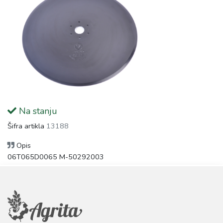
Na stanju
Šifra artikla
13188
Opis
06T065D0065 M-50292003