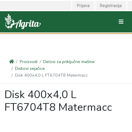
<link rel="canonical" href="https://agrita.rs/proizvodi/delovi-za-
Prijava
Registracija
prikljucne-masine/diskovi-sejacice/disk-400x40-l-ft6704t8-
matermacc" />
Proizvodi
Delovi za priključne mašine
Diskovi sejačice
Disk 400x4,0 L FT6704T8 Matermacc
Disk 400x4,0 L
FT6704T8 Matermacc