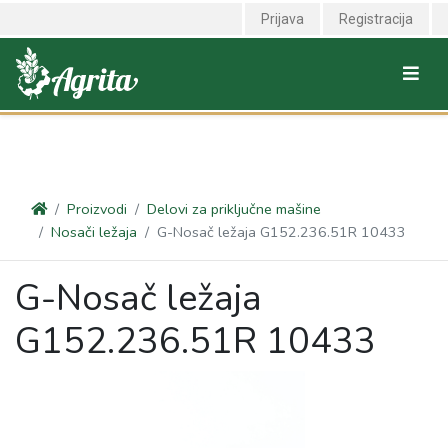
<link rel="canonical" href="https://agrita.rs/proizvodi/delovi-za-
Prijava
Registracija
prikljucne-masine/nosaci-lezaja/g-nosac-lezaja-g15223651r-
10433" />
Proizvodi
Delovi za priključne mašine
Nosači ležaja
G-Nosač ležaja G152.236.51R 10433
G-Nosač ležaja
G152.236.51R 10433