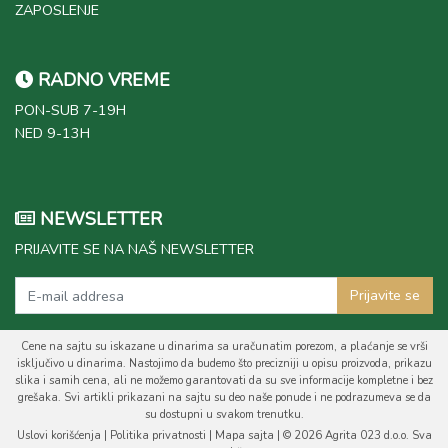
ZAPOSLENJE
RADNO VREME
PON-SUB 7-19H
NED 9-13H
NEWSLETTER
PRIJAVITE SE NA NAŠ NEWSLETTER
Prijavite se
Cene na sajtu su iskazane u dinarima sa uračunatim porezom, a plaćanje se vrši
isključivo u dinarima. Nastojimo da budemo što precizniji u opisu proizvoda, prikazu
slika i samih cena, ali ne možemo garantovati da su sve informacije kompletne i bez
grešaka. Svi artikli prikazani na sajtu su deo naše ponude i ne podrazumeva se da
su dostupni u svakom trenutku.
Uslovi korišćenja
|
Politika privatnosti
|
Mapa sajta
| © 2026 Agrita 023 d.o.o. Sva