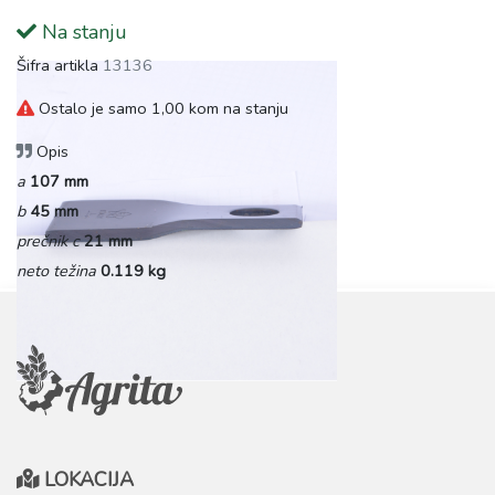
Na stanju
Šifra artikla
13136
Ostalo je samo 1,00 kom na stanju
Opis
a
107 mm
b
45 mm
prečnik c
21 mm
neto težina
0.119 kg
LOKACIJA