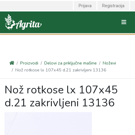
<link rel="canonical" href="https://agrita.rs/proizvodi/delovi-za-
Prijava
Registracija
prikljucne-masine/nozevi-rotkose/noz-rotkose-lx-107x45-d21-
zakrivljeni-13136" />
Proizvodi
Delovi za priključne mašine
Noževi
Nož rotkose lx 107x45 d.21 zakrivljeni 13136
Nož rotkose lx 107x45
d.21 zakrivljeni 13136