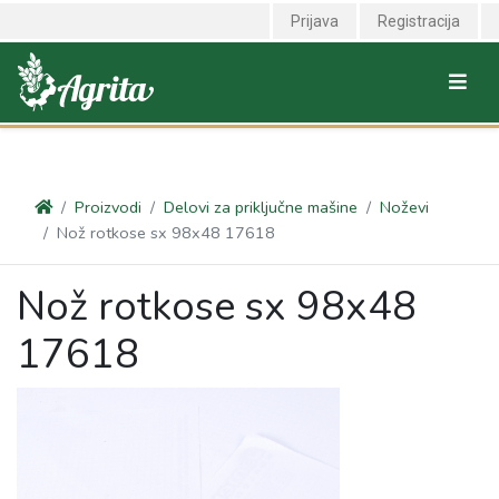
<link rel="canonical" href="https://agrita.rs/proizvodi/delovi-za-
Prijava
Registracija
prikljucne-masine/nozevi-rotkose/noz-rotkose-sx-98x48-17618" />
Proizvodi
Delovi za priključne mašine
Noževi
Nož rotkose sx 98x48 17618
Nož rotkose sx 98x48
17618