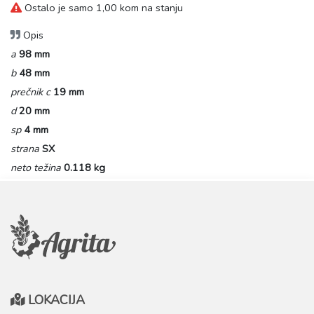
Ostalo je samo 1,00 kom na stanju
Opis
a
98 mm
b
48 mm
prečnik c
19 mm
d
20 mm
sp
4 mm
strana
SX
neto težina
0.118 kg
LOKACIJA