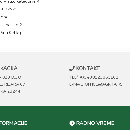
 vratilo kategorije 4
ije 27x75
 mm
ca na slici 2
žina 0,4 kg
KACIJA
KONTAKT
 023 D.O.O.
TEL/FAX: +38123851162
LE RIBARA 67
E-MAIL: OFFICE@AGRITA.RS
SKA 23244
FORMACIJE
RADNO VREME