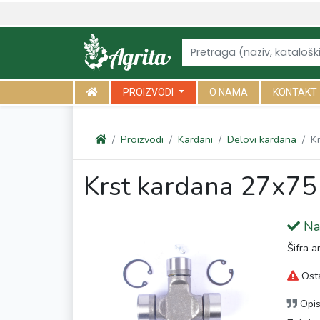
<link rel="canonical" href="https://agrita.rs/proizvodi/kardani/delov
PROIZVODI
O NAMA
KONTAKT
Proizvodi
Kardani
Delovi kardana
K
Krst kardana 27x75
Na 
Šifra a
Osta
Opi