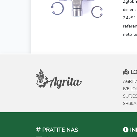
Zglobno
dimenz
24x91
referen
neto te
LO
AGRITA
IVE LO
SUTJE
SRBIJA
PRATITE NAS
IN