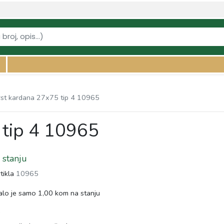
i-kardana/krst-kardana-27x75-tip-4-10965" />
rst kardana 27x75 tip 4 10965
 tip 4 10965
stanju
rtikla
10965
lo je samo 1,00 kom na stanju
s