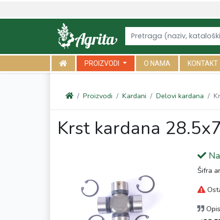
<link rel="canonical" href="https://agrita.rs/proizvodi/kardani/delo
PROIZVODI
O NAMA
KONTAKT
Proizvodi
Kardani
Delovi kardana
K
Krst kardana 28.5x
Na 
Šifra a
Osta
Opi