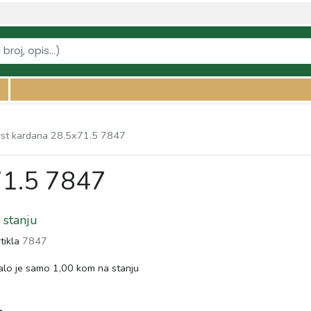
vi-kardana/krst-kardana-285x715-7847" />
rst kardana 28.5x71.5 7847
71.5 7847
stanju
rtikla
7847
lo je samo 1,00 kom na stanju
s