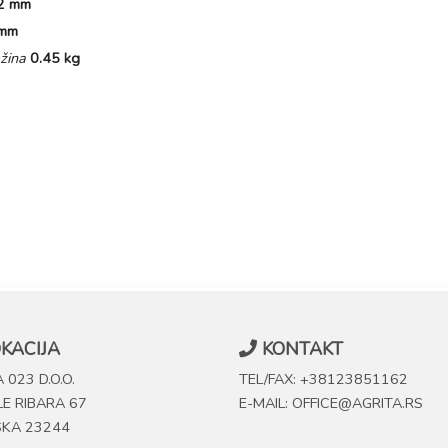
2 mm
 mm
žina
0.45 kg
KACIJA
KONTAKT
 023 D.O.O.
TEL/FAX: +38123851162
LE RIBARA 67
E-MAIL: OFFICE@AGRITA.RS
SKA 23244