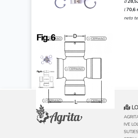
d
28,5
l
70,6
neto te
LO
AGRITA
IVE LO
SUTJE