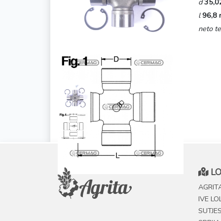
d
35,0
l
96,8
neto te
LO
AGRITA
IVE LO
SUTJE