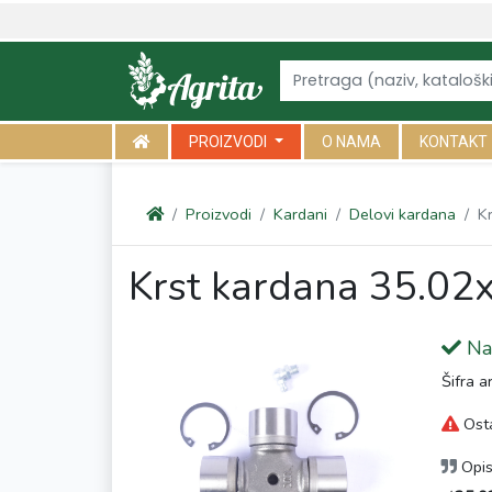
<link rel="canonical" href="https://agrita.rs/proizvodi/kardani/delo
PROIZVODI
O NAMA
KONTAKT
Proizvodi
Kardani
Delovi kardana
K
Krst kardana 35.02
Na 
Šifra a
Osta
Opi