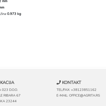
2 mm
 mm
žina
0.973 kg
KACIJA
KONTAKT
 023 D.O.O.
TEL/FAX: +38123851162
LE RIBARA 67
E-MAIL: OFFICE@AGRITA.RS
SKA 23244