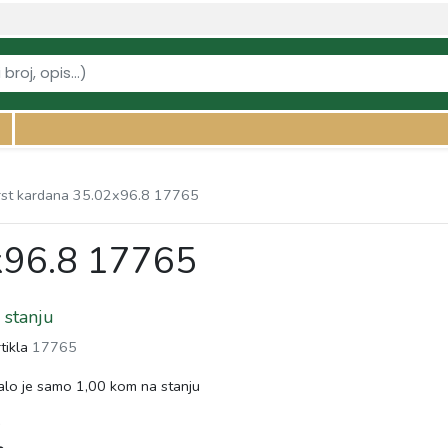
vi-kardana/krst-kardana-3502x968-17765" />
rst kardana 35.02x96.8 17765
x96.8 17765
stanju
rtikla
17765
lo je samo 1,00 kom na stanju
s