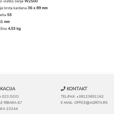
 vratilo serije
W2500
ije krsta kardana
36 x 89 mm
tella
S5
61 mm
ežina
4,53 kg
KACIJA
KONTAKT
 023 D.O.O.
TEL/FAX: +38123851162
LE RIBARA 67
E-MAIL: OFFICE@AGRITA.RS
SKA 23244