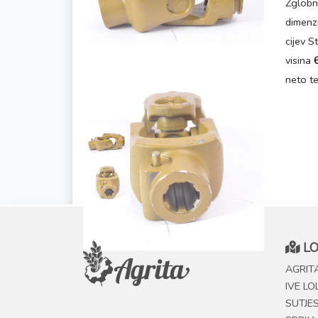
Zglobno
dimenz
cijev S
visina
neto t
LO
AGRITA
IVE LO
SUTJE