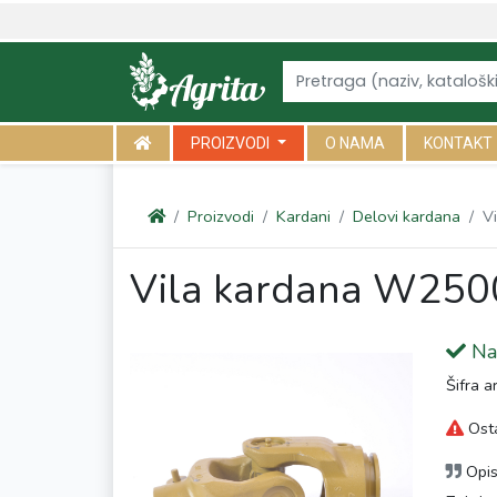
<link rel="canonical" href="https://agrita.rs/proizvodi/kardani/delo
PROIZVODI
O NAMA
KONTAKT
Proizvodi
Kardani
Delovi kardana
V
Vila kardana W250
Na 
Šifra a
Osta
Opi