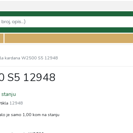
vi-kardana/vila-kardana-w2500-s5-12948" />
ila kardana W2500 S5 12948
0 S5 12948
stanju
rtikla
12948
lo je samo 1,00 kom na stanju
s