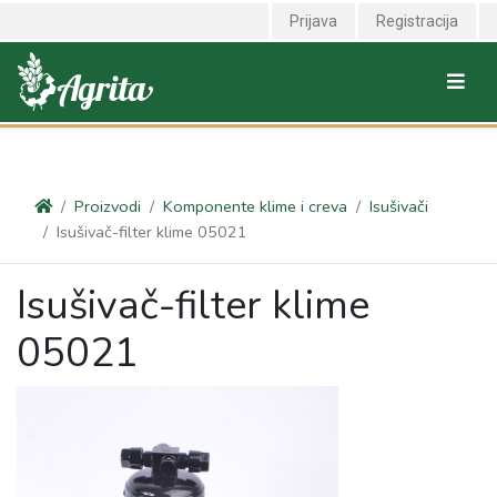
<link rel="canonical" href="https://agrita.rs/proizvodi/komponente-
Prijava
Registracija
klime-i-creva/isusivaci/isusivac-filter-klime-05021" />
Proizvodi
Komponente klime i creva
Isušivači
Isušivač-filter klime 05021
Isušivač-filter klime
05021