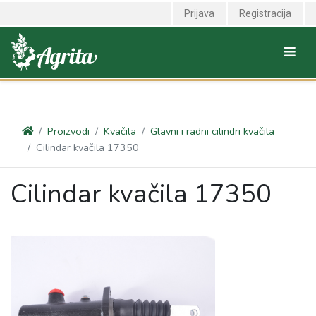
<link rel="canonical" href="https://agrita.rs/proizvodi/kvacila/glavni-i-
Prijava
Registracija
radni-cilindri-kvacila/cilindar-kvacila-17350" />
Proizvodi
Kvačila
Glavni i radni cilindri kvačila
Cilindar kvačila 17350
Cilindar kvačila 17350