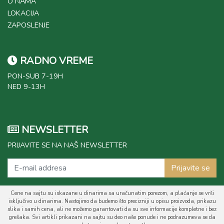
O NAMA
LOKACIJA
ZAPOSLENJE
RADNO VREME
PON-SUB 7-19H
NED 9-13H
NEWSLETTER
PRIJAVITE SE NA NAŠ NEWSLETTER
Prijavite se
Cene na sajtu su iskazane u dinarima sa uračunatim porezom, a plaćanje se vrši
isključivo u dinarima. Nastojimo da budemo što precizniji u opisu proizvoda, prikazu
slika i samih cena, ali ne možemo garantovati da su sve informacije kompletne i bez
grešaka. Svi artikli prikazani na sajtu su deo naše ponude i ne podrazumeva se da