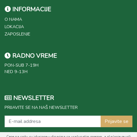
INFORMACIJE
O NAMA
LOKACIJA
ZAPOSLENJE
RADNO VREME
PON-SUB 7-19H
NED 9-13H
NEWSLETTER
PRIJAVITE SE NA NAŠ NEWSLETTER
Prijavite se
Cene na sajtu su iskazane u dinarima sa uračunatim porezom, a plaćanje se vrši