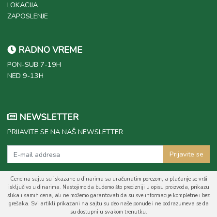
LOKACIJA
ZAPOSLENJE
RADNO VREME
PON-SUB 7-19H
NED 9-13H
NEWSLETTER
PRIJAVITE SE NA NAŠ NEWSLETTER
Prijavite se
Cene na sajtu su iskazane u dinarima sa uračunatim porezom, a plaćanje se vrši
isključivo u dinarima. Nastojimo da budemo što precizniji u opisu proizvoda, prikazu
slika i samih cena, ali ne možemo garantovati da su sve informacije kompletne i bez
grešaka. Svi artikli prikazani na sajtu su deo naše ponude i ne podrazumeva se da
su dostupni u svakom trenutku.