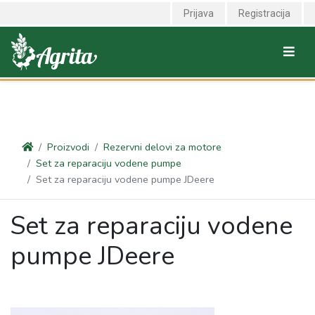
<link rel="canonical" href="https://agrita.rs/proizvodi/rezervni-delovi-
Prijava
Registracija
za-motore/set-za-reparaciju-vodene-pumpe/set-za-reparaciju-
vodene-pumpe-jdeere" />
Proizvodi
Rezervni delovi za motore
Set za reparaciju vodene pumpe
Set za reparaciju vodene pumpe JDeere
Set za reparaciju vodene
pumpe JDeere