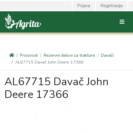
<link rel="canonical" href="https://agrita.rs/proizvodi/rezervni-delovi-
Prijava
Registracija
za-traktore/davaci/al67715-davac-john-deere-17366" />
Proizvodi
Rezervni delovi za traktore
Davači
AL67715 Davač John Deere 17366
AL67715 Davač John
Deere 17366