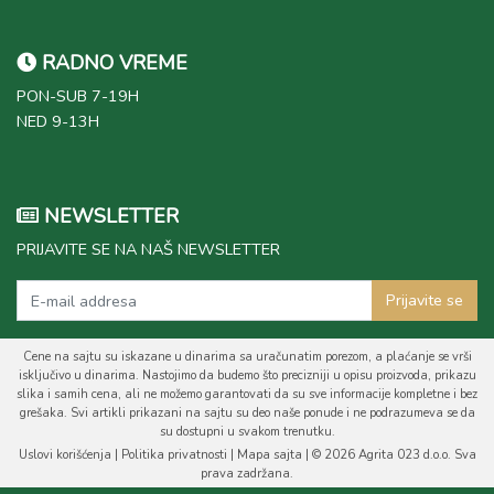
RADNO VREME
PON-SUB 7-19H
NED 9-13H
NEWSLETTER
PRIJAVITE SE NA NAŠ NEWSLETTER
Prijavite se
Cene na sajtu su iskazane u dinarima sa uračunatim porezom, a plaćanje se vrši
isključivo u dinarima. Nastojimo da budemo što precizniji u opisu proizvoda, prikazu
slika i samih cena, ali ne možemo garantovati da su sve informacije kompletne i bez
grešaka. Svi artikli prikazani na sajtu su deo naše ponude i ne podrazumeva se da
su dostupni u svakom trenutku.
Uslovi korišćenja
|
Politika privatnosti
|
Mapa sajta
| © 2026 Agrita 023 d.o.o. Sva
prava zadržana.