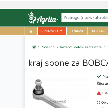
<link rel="canonical" href="https://agrita.rs/proizvodi/rezervni-delo
PROIZVODI
O NAMA
KONTAKT
Proizvodi
Rezervni delovi za traktore
kraj spone za BOB
Na 
Šifra a
Osta
Opi