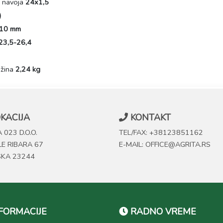
k navoja
24x1,5
)
10 mm
23,5-26,4
ežina
2,24 kg
KACIJA
KONTAKT
 023 D.O.O.
TEL/FAX: +38123851162
LE RIBARA 67
E-MAIL: OFFICE@AGRITA.RS
SKA 23244
FORMACIJE
RADNO VREME