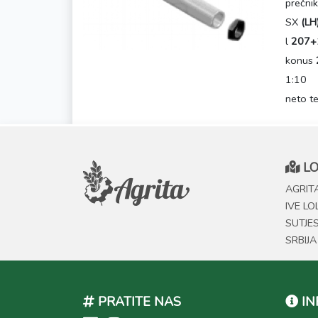
prečni
SX
(LH
l
207+
konus
1:10
neto t
LO
AGRITA
IVE LO
SUTJE
SRBIJA
PRATITE NAS
IN