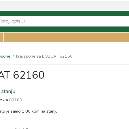
vi-za-traktore/spone/kraj-spone-za-bobcat-62160" />
Spone
kraj spone za BOBCAT 62160
CAT 62160
stanju
rtikla
62160
lo je samo 1,00 kom na stanju
s