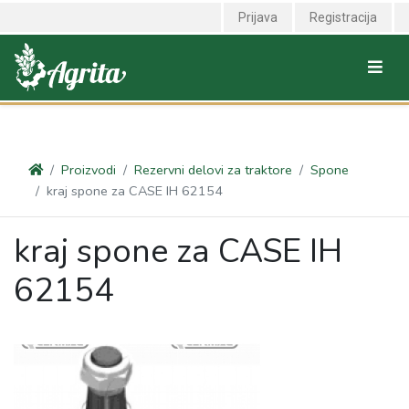
<link rel="canonical" href="https://agrita.rs/proizvodi/rezervni-delovi-
Prijava
Registracija
za-traktore/spone/kraj-spone-za-case-ih-62154" />
Proizvodi
Rezervni delovi za traktore
Spone
kraj spone za CASE IH 62154
kraj spone za CASE IH
62154