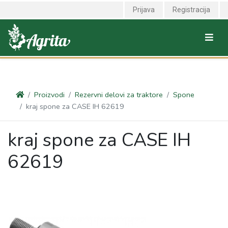
<link rel="canonical" href="https://agrita.rs/proizvodi/rezervni-delovi-
Prijava
Registracija
za-traktore/spone/kraj-spone-za-case-ih-62619" />
Proizvodi
Rezervni delovi za traktore
Spone
kraj spone za CASE IH 62619
kraj spone za CASE IH
62619