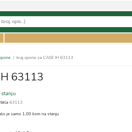
vi-za-traktore/spone/kraj-spone-za-case-ih-63113" />
Spone
kraj spone za CASE IH 63113
 IH 63113
stanju
rtikla
63113
lo je samo 1,00 kom na stanju
s