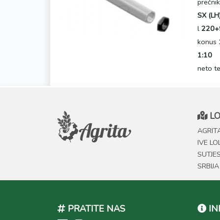
prečni
SX (LH
l
220+
konus
1:10
neto t
LO
AGRITA
IVE LO
SUTJE
SRBIJA
PRATITE NAS
IN