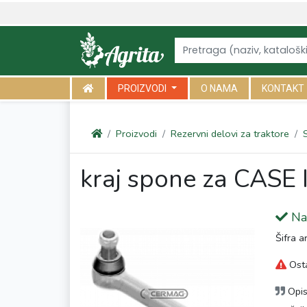
<link rel="canonical" href="https://agrita.rs/proizvodi/rezervni-delo
PROIZVODI
O NAMA
KONTAKT
Proizvodi
Rezervni delovi za traktore
kraj spone za CASE
Na 
Šifra a
Osta
Opi