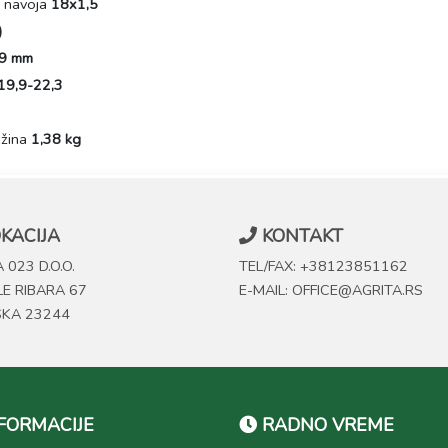
k navoja
18x1,5
)
9 mm
19,9-22,3
ežina
1,38 kg
KACIJA
KONTAKT
 023 D.O.O.
TEL/FAX: +38123851162
LE RIBARA 67
E-MAIL: OFFICE@AGRITA.RS
SKA 23244
FORMACIJE
RADNO VREME