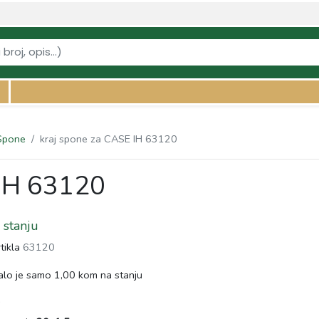
vi-za-traktore/spone/kraj-spone-za-case-ih-63120" />
Spone
kraj spone za CASE IH 63120
 IH 63120
stanju
rtikla
63120
lo je samo 1,00 kom na stanju
s