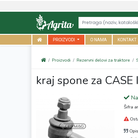
<link rel="canonical" href="https://agrita.rs/proizvodi/rezervni-delo
PROIZVODI
O NAMA
KONTAKT
Proizvodi
Rezervni delovi za traktore
kraj spone za CASE
Na 
Šifra a
Osta
Opi