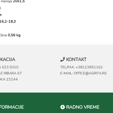
k navoja
20x1,5
)
m
16,2-18,3
ežina
0,56 kg
KACIJA
KONTAKT
 023 D.O.O.
TEL/FAX: +38123851162
LE RIBARA 67
E-MAIL: OFFICE@AGRITA.RS
SKA 23244
FORMACIJE
RADNO VREME