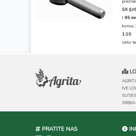
prečni
SX (LH
l
95 m
konus
1:10
neto t
LO
AGRITA
IVE LO
SUTJE
SRBIJA
PRATITE NAS
IN