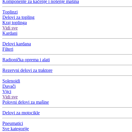
Komponente za kačenje i nošenje mašina
Toplinzi
Delovi za topling
Kraj toplinga
Vidi sve
Kardani
Delovi kardana
Filteri
Radionička oprema i alati
Rezervni delovi za traktore
Solenoidi
Davači
Vijci
Vidi sve
Polovni delovi za mašine
Delovi za motocikle
Pneumatici
Sve kategorije