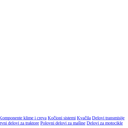
Komponente klime i creva
Kočioni sistemi
Kvačila
Delovi transmisije
vni delovi za traktore
Polovni delovi za mašine
Delovi za motocikle