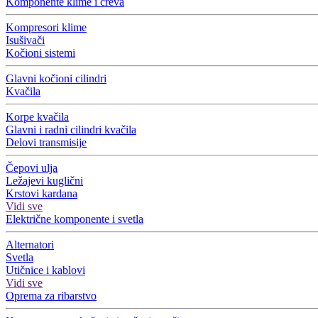
Komponente klime i creva
Kompresori klime
Isušivači
Kočioni sistemi
Glavni kočioni cilindri
Kvačila
Korpe kvačila
Glavni i radni cilindri kvačila
Delovi transmisije
Čepovi ulja
Ležajevi kuglični
Krstovi kardana
Vidi sve
Električne komponente i svetla
Alternatori
Svetla
Utičnice i kablovi
Vidi sve
Oprema za ribarstvo