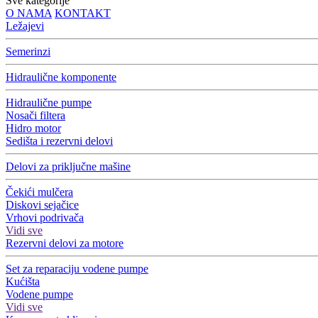
Sve kategorije
O NAMA
KONTAKT
Ležajevi
Semerinzi
Hidraulične komponente
Hidraulične pumpe
Nosači filtera
Hidro motor
Sedišta i rezervni delovi
Delovi za priključne mašine
Čekići mulčera
Diskovi sejačice
Vrhovi podrivača
Vidi sve
Rezervni delovi za motore
Set za reparaciju vodene pumpe
Kućišta
Vodene pumpe
Vidi sve