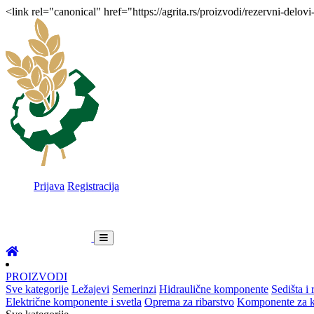
<link rel="canonical" href="https://agrita.rs/proizvodi/rezervni-delov
Prijava
Registracija
PROIZVODI
Sve kategorije
Ležajevi
Semerinzi
Hidraulične komponente
Sedišta i 
Električne komponente i svetla
Oprema za ribarstvo
Komponente za ka