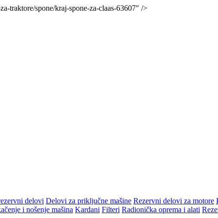
i-za-traktore/spone/kraj-spone-za-claas-63607" />
rezervni delovi
Delovi za priključne mašine
Rezervni delovi za motore
čenje i nošenje mašina
Kardani
Filteri
Radionička oprema i alati
Rezer