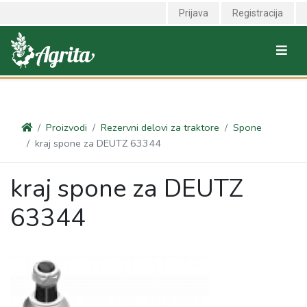
<link rel="canonical" href="https://agrita.rs/proizvodi/rezervni-delovi-
Prijava
Registracija
za-traktore/spone/kraj-spone-za-deutz-63344" />
Proizvodi
Rezervni delovi za traktore
Spone
kraj spone za DEUTZ 63344
kraj spone za DEUTZ
63344