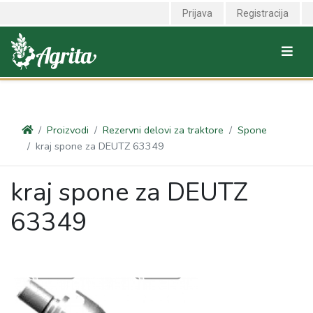
<link rel="canonical" href="https://agrita.rs/proizvodi/rezervni-delovi-
Prijava
Registracija
za-traktore/spone/kraj-spone-za-deutz-63349" />
Proizvodi
Rezervni delovi za traktore
Spone
kraj spone za DEUTZ 63349
kraj spone za DEUTZ
63349