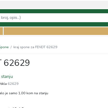
vi-za-traktore/spone/kraj-spone-za-fendt-62629" />
Spone
kraj spone za FENDT 62629
T 62629
stanju
rtikla
62629
lo je samo 1,00 kom na stanju
s