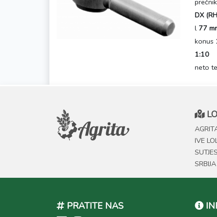
prečni
DX (RH
l
77 m
konus
1:10
neto t
LO
AGRITA
IVE LO
SUTJE
SRBIJA
PRATITE NAS
IN