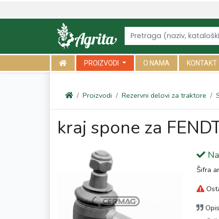
<link rel="canonical" href="https://agrita.rs/proizvodi/rezervni-delo
PROIZVODI
O NAMA
KONTAKT
Proizvodi
Rezervni delovi za traktore
kraj spone za FEND
Na 
Šifra a
Osta
Opi