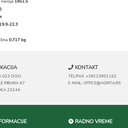
k navoja
18x1,5
)
m
19.9-22.3
ežina
0,717 kg
KACIJA
KONTAKT
 023 D.O.O.
TEL/FAX: +38123851162
LE RIBARA 67
E-MAIL: OFFICE@AGRITA.RS
SKA 23244
FORMACIJE
RADNO VREME