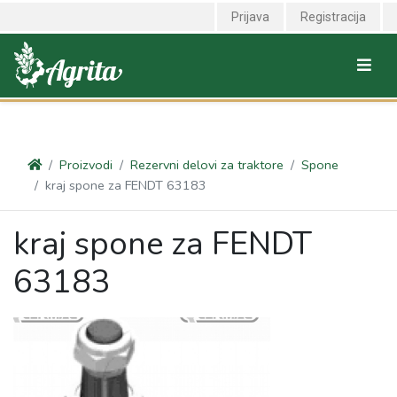
<link rel="canonical" href="https://agrita.rs/proizvodi/rezervni-delovi-
Prijava
Registracija
za-traktore/spone/kraj-spone-za-fendt-63183" />
Proizvodi
Rezervni delovi za traktore
Spone
kraj spone za FENDT 63183
kraj spone za FENDT
63183