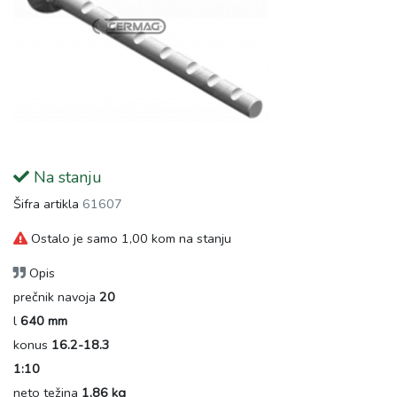
Na stanju
Šifra artikla
61607
Ostalo je samo 1,00 kom na stanju
Opis
prečnik navoja
20
l
640 mm
konus
16.2-18.3
1:10
neto težina
1,86 kg