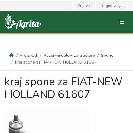
<link rel="canonical" href="https://agrita.rs/proizvodi/rezervni-delovi-
Prijava
Registracija
za-traktore/spone/kraj-spone-za-fiat-new-holland-61607" />
Proizvodi
Rezervni delovi za traktore
Spone
kraj spone za FIAT-NEW HOLLAND 61607
kraj spone za FIAT-NEW
HOLLAND 61607