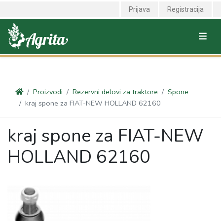
<link rel="canonical" href="https://agrita.rs/proizvodi/rezervni-delovi-
Prijava
Registracija
za-traktore/spone/kraj-spone-za-fiat-new-holland-62160" />
Proizvodi
Rezervni delovi za traktore
Spone
kraj spone za FIAT-NEW HOLLAND 62160
kraj spone za FIAT-NEW
HOLLAND 62160