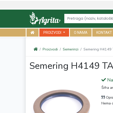
<link rel="canonical" href="https://agrita.rs/proizvodi/semerinzi/se
PROIZVODI
O NAMA
KONTAKT
Proizvodi
Semerinzi
Semering H4149
Semering H4149 T
Na 
Šifra a
Opi
Nema o