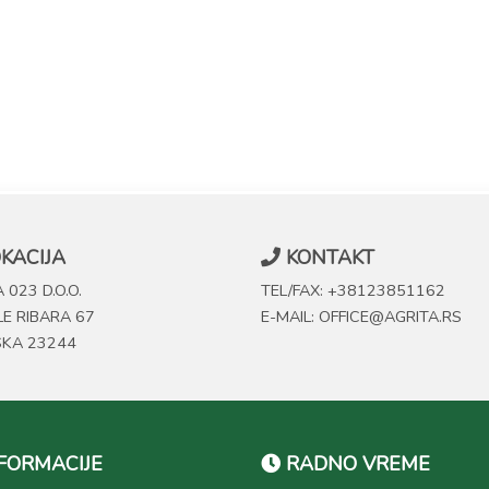
KACIJA
KONTAKT
 023 D.O.O.
TEL/FAX: +38123851162
LE RIBARA 67
E-MAIL: OFFICE@AGRITA.RS
SKA 23244
FORMACIJE
RADNO VREME