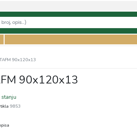
mering-h4149-tafm-90x120x13" />
 TAFM 90x120x13
AFM 90x120x13
stanju
rtikla
9853
s
pisa