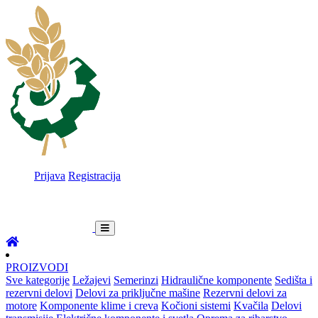
Prijava
Registracija
PROIZVODI
Sve kategorije
Ležajevi
Semerinzi
Hidraulične komponente
Sedišta i
rezervni delovi
Delovi za priključne mašine
Rezervni delovi za
motore
Komponente klime i creva
Kočioni sistemi
Kvačila
Delovi