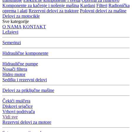
transmisije
Električne komponente i svetla
Oprema za ribarstvo
Komponente za kačenje i nošenje mašina
Kardani
Filteri
Radionička
oprema i alati
Rezervni delovi za traktore
Polovni delovi za mašine
Delovi za motocikle
Sve kategorije
O NAMA
KONTAKT
Ležajevi
Semerinzi
Hidraulične komponente
Hidraulične pumpe
Nosači filtera
Hidro motor
Sedišta i rezervni delovi
Delovi za priključne mašine
Čekići mulčera
Diskovi sejačice
Vrhovi podrivača
Vidi sve
Rezervni delovi za motore