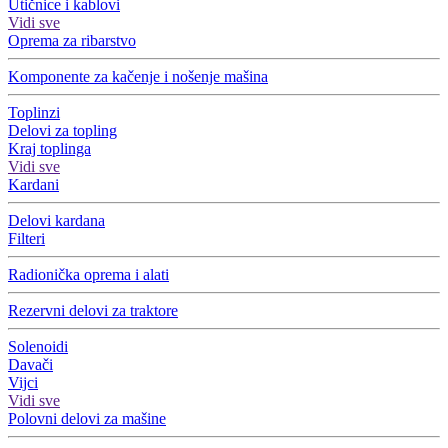
Utičnice i kablovi
Vidi sve
Oprema za ribarstvo
Komponente za kačenje i nošenje mašina
Toplinzi
Delovi za topling
Kraj toplinga
Vidi sve
Kardani
Delovi kardana
Filteri
Radionička oprema i alati
Rezervni delovi za traktore
Solenoidi
Davači
Vijci
Vidi sve
Polovni delovi za mašine