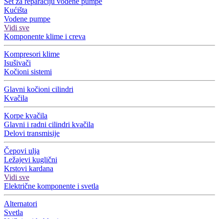
Set za reparaciju vodene pumpe
Kućišta
Vodene pumpe
Vidi sve
Komponente klime i creva
Kompresori klime
Isušivači
Kočioni sistemi
Glavni kočioni cilindri
Kvačila
Korpe kvačila
Glavni i radni cilindri kvačila
Delovi transmisije
Čepovi ulja
Ležajevi kuglični
Krstovi kardana
Vidi sve
Električne komponente i svetla
Alternatori
Svetla