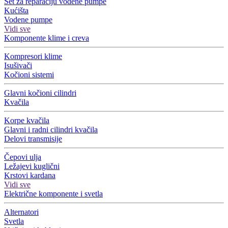
Set za reparaciju vodene pumpe
Kućišta
Vodene pumpe
Vidi sve
Komponente klime i creva
Kompresori klime
Isušivači
Kočioni sistemi
Glavni kočioni cilindri
Kvačila
Korpe kvačila
Glavni i radni cilindri kvačila
Delovi transmisije
Čepovi ulja
Ležajevi kuglični
Krstovi kardana
Vidi sve
Električne komponente i svetla
Alternatori
Svetla