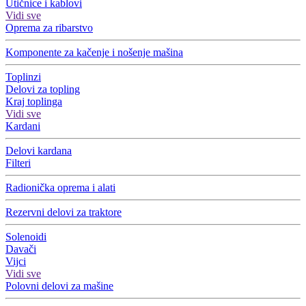
Utičnice i kablovi
Vidi sve
Oprema za ribarstvo
Komponente za kačenje i nošenje mašina
Toplinzi
Delovi za topling
Kraj toplinga
Vidi sve
Kardani
Delovi kardana
Filteri
Radionička oprema i alati
Rezervni delovi za traktore
Solenoidi
Davači
Vijci
Vidi sve
Polovni delovi za mašine