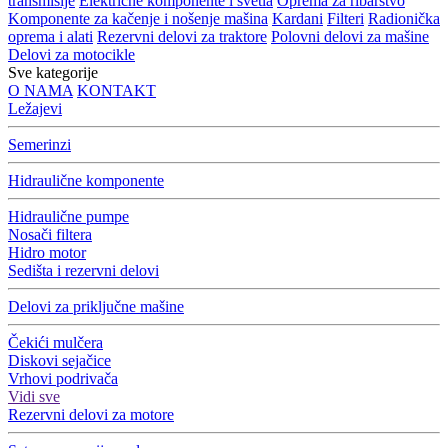
transmisije
Električne komponente i svetla
Oprema za ribarstvo
Komponente za kačenje i nošenje mašina
Kardani
Filteri
Radionička
oprema i alati
Rezervni delovi za traktore
Polovni delovi za mašine
Delovi za motocikle
Sve kategorije
O NAMA
KONTAKT
Ležajevi
Semerinzi
Hidraulične komponente
Hidraulične pumpe
Nosači filtera
Hidro motor
Sedišta i rezervni delovi
Delovi za priključne mašine
Čekići mulčera
Diskovi sejačice
Vrhovi podrivača
Vidi sve
Rezervni delovi za motore