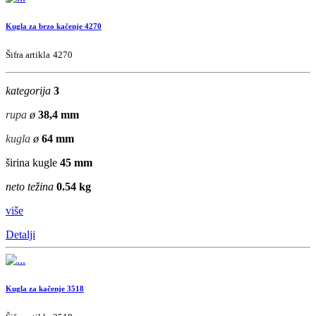
Kugla za brzo kačenje 4270
Šifra artikla
4270
kategorija
3
rupa
ø
38,4 mm
kugla
ø
64 mm
širina kugle
45 mm
neto težina
0.54 kg
više
Detalji
Kugla za kačenje 3518