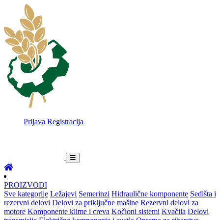
Prijava
Registracija
PROIZVODI
Sve kategorije
Ležajevi
Semerinzi
Hidraulične komponente
Sedišta i
rezervni delovi
Delovi za priključne mašine
Rezervni delovi za
motore
Komponente klime i creva
Kočioni sistemi
Kvačila
Delovi