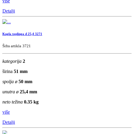
više
Detalji
Kugla toplinga d 25,4 3271
Šifra artikla
3721
kategorija
2
širina
51 mm
spolja ø
50 mm
unutra ø
25,4 mm
neto težina
0.35 kg
više
Detalji