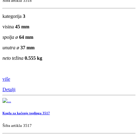
Šifra artikla
3518
kategorija
3
visina
45 mm
spolja ø
64 mm
unutra ø
37 mm
neto težina
0.555 kg
više
Detalji
Kugla za kačenje toplinga 3517
Šifra artikla
3517