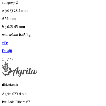
category
2
ø (a13)
28,4 mm
d
56 mm
h (-0.2)
45 mm
neto težina
0.45 kg
više
Detalji
1 - 7 / 7
Lokacija
Agrita 023 d.o.o.
Ive Lole Ribara 67