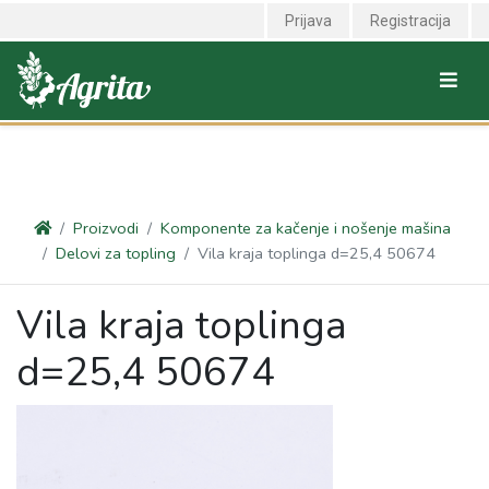
<link rel="canonical" href="https://agrita.rs/proizvodi/komponente-za-
Prijava
Registracija
kacenje-i-nosenje-masina/delovi-za-topling/vila-kraja-toplinga-
d254-50674" />
Proizvodi
Komponente za kačenje i nošenje mašina
Delovi za topling
Vila kraja toplinga d=25,4 50674
Vila kraja toplinga
d=25,4 50674