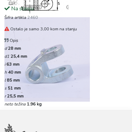
Na stanju
Šifra artikla
2460
Ostalo je samo 3,00 kom na stanju
Opis
d
28 mm
d1
25,4 mm
i
63 mm
h
40 mm
l
85 mm
s
51 mm
r
25,5 mm
neto težina
1.96 kg