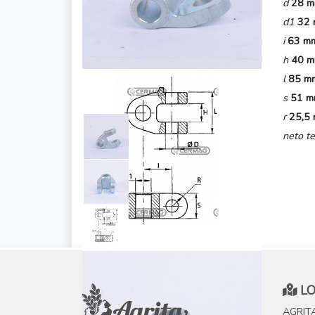
d
28 
d1
32
i
63 m
h
40 
l
85 m
s
51 
r
25,5
neto te
LO
AGRITA