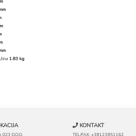
mm
 mm
m
mm
m
mm
 mm
žina
1.83 kg
KACIJA
KONTAKT
 023 D.O.O.
TEL/FAX: +38123851162