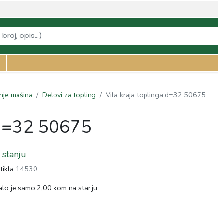
a-kacenje-i-nosenje-masina/delovi-za-topling/vila-kraja-toplinga-d32
nje mašina
Delovi za topling
Vila kraja toplinga d=32 50675
 d=32 50675
stanju
rtikla
14530
lo je samo 2,00 kom na stanju
s