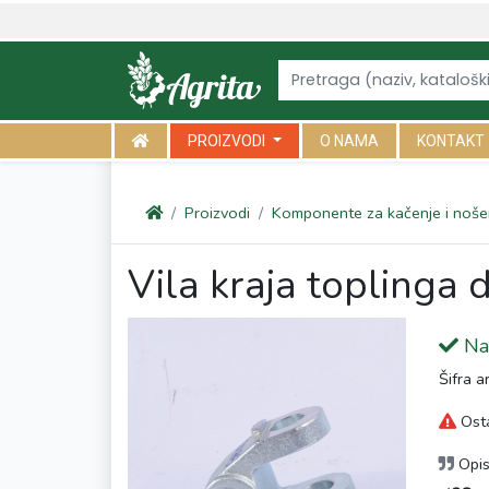
<link rel="canonical" href="https://agrita.rs/proizvodi/komponente-z
PROIZVODI
O NAMA
KONTAKT
Proizvodi
Komponente za kačenje i noše
Vila kraja toplinga
Na 
Šifra a
Osta
Opi