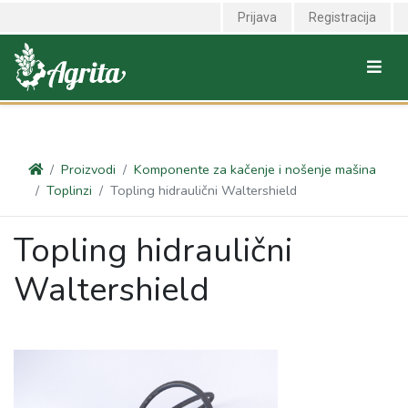
<link rel="canonical" href="https://agrita.rs/proizvodi/komponente-za-
Prijava
Registracija
kacenje-i-nosenje-masina/toplinzi/topling-hidraulicni-waltershield" />
Proizvodi
Komponente za kačenje i nošenje mašina
Toplinzi
Topling hidraulični Waltershield
Topling hidraulični
Waltershield