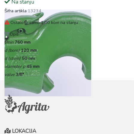
Na stanju
Šifra artikla
13234
Ostalo je samo 1,00 kom na stanju
Opis
l/min
760 mm
d (bore)
120 mm
d (stem)
50 mm
diameter p
45 mm
valve
3/8"
LOKACIJA