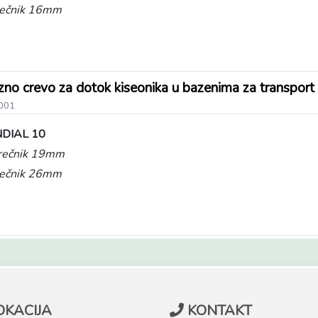
prečnik 16mm
zno crevo za dotok kiseonika u bazenima za transp
001
DIAL 10
prečnik 19mm
prečnik 26mm
OKACIJA
KONTAKT