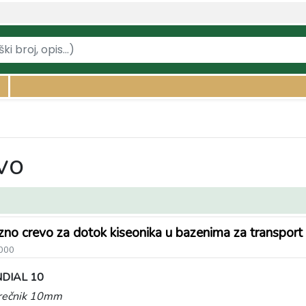
vo
zno crevo za dotok kiseonika u bazenima za transp
000
DIAL 10
prečnik 10mm