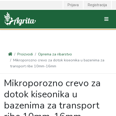
<link rel="canonical" href="https://agrita.rs/proizvodi/oprema-za-
Prijava
Registracija
ribarstvo/mikroporozno-crevo-za-dotok-kiseonika-u-bazenima-za-
transport-ribe-10mm-16mm" />
Proizvodi
Oprema za ribarstvo
Mikroporozno crevo za dotok kiseonika u bazenima za
transport ribe 10mm-16mm
Mikroporozno crevo za
dotok kiseonika u
bazenima za transport