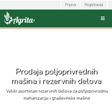
<link rel="canonical" href="https://agrita.rs" />
Prijava
Registracija
Prodaja poljoprivrednih
mašina i rezervnih delova
Veliki asortiman rezervnih delova za poljoprivrednu
mehanizaciju i građevinske mašine